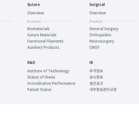
Suture
Surgical
Overview
Overview
Product
Product
Biomaterials
General Surgery
Suture Materials
Orthopedics
Functional Filaments
Neurosurgery
Auxiliary Products
OBGY
R&D
IR
주가정보
Institute of Technology
공시정보
Status of thesis
결산공고
Accreditation Performance
내부정보관리규정
Patent Status