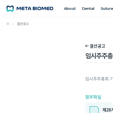
About
Dental
Suture
IR
결산공고
결산공고
임시주주총
임시주주총회 기
첨부파일
제28