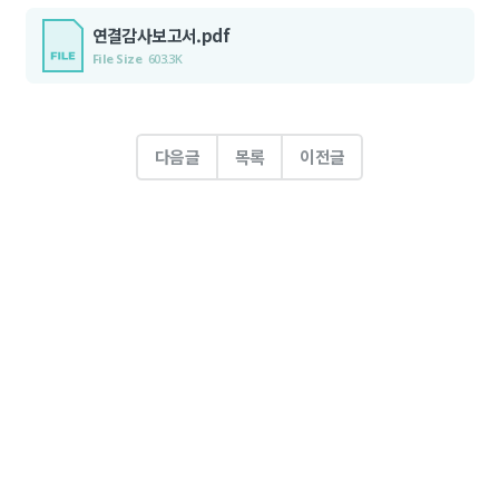
연결감사보고서.pdf
File Size
603.3K
다음글
목록
이전글